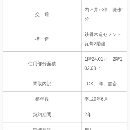
内坪井バ停 徒歩1
交 通
分
鉄骨木造セメント
構 造
瓦葺2階建
1階24.01㎡ 2階1
使用部分面積
02.68㎡
間取内訳
LDK、洋、書斎
築年数
平成9年6月
契約期間
2年
管理費等
無し