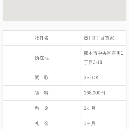
物件名
壺川1丁目貸家
熊本市中央区壺川1
所在地
丁目3-18
間 取
3SLDK
賃 料
168,000円
敷 金
1ヶ月
礼 金
1ヶ月